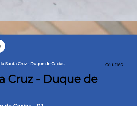
a
ila Santa Cruz - Duque de Caxias
Cód: 1160
ta Cruz - Duque de
e de Caxias - RJ