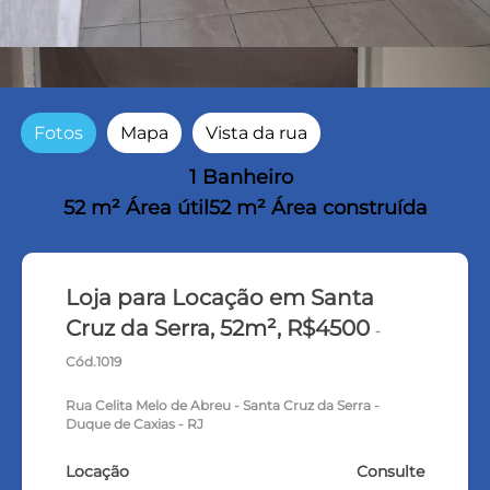
Fotos
Mapa
Vista da rua
1 Banheiro
52 m² Área útil
52 m² Área construída
Loja para Locação em Santa
Cruz da Serra, 52m², R$4500
-
Cód.1019
Rua Celita Melo de Abreu - Santa Cruz da Serra -
Duque de Caxias - RJ
Locação
Consulte