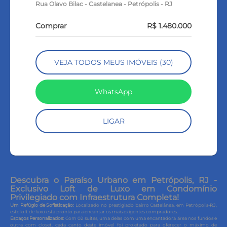
Rua Olavo Bilac - Castelanea - Petrópolis - RJ
Comprar
R$ 1.480.000
VEJA TODOS MEUS IMÓVEIS (30)
WhatsApp
LIGAR
Descubra o Paraíso Urbano em Petrópolis, RJ -
Exclusivo Loft de Luxo em Condomínio
Privilegiado com Infraestrutura Completa!
Um Refúgio de Sofisticação:
Localizado no prestigiado bairro Castelânea, em Petrópolis-RJ,
este loft de luxo está pronto para encantar os mais exigentes compradores.
Espaços Personalizados:
Com 02 suítes, uma delas com uma encantadora área nos fundos e
outra com closet, cada canto deste imóvel foi projetado para oferecer o máximo de