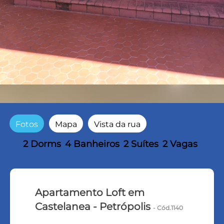
Fotos
Mapa
Vista da rua
2 Dorms
4 Banheiros
2 Suítes
2 Vagas
Apartamento Loft em
Castelanea - Petrópolis
- Cód.1140