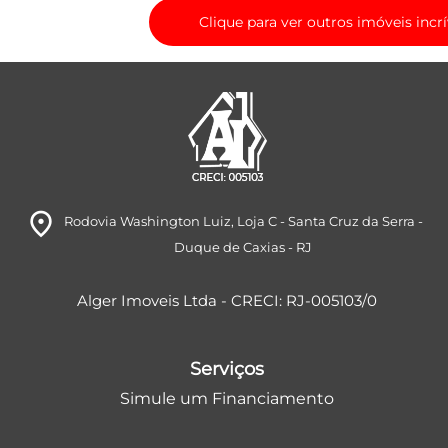
Clique para ver outros imóveis incrí
room
Rodovia Washington Luiz
, Loja C
- Santa Cruz da Serra
-
Duque de Caxias
- RJ
Alger Imoveis Ltda - CRECI: RJ-005103/0
Serviços
Simule um Financiamento