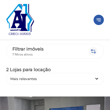
notes
Filtrar imóveis
page_info
7 filtros ativos
2 Lojas
para locação
keyboard_arrow_down
Mais relevantes