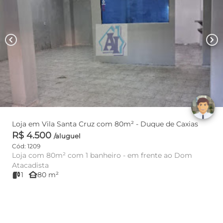
chevron_left
chevron_right
Loja em Vila Santa Cruz com 80m² - Duque de Caxias
R$ 4.500
/aluguel
Cód: 1209
Loja com 80m² com 1 banheiro - em frente ao Dom
Atacadista
other_houses
1
80 m²