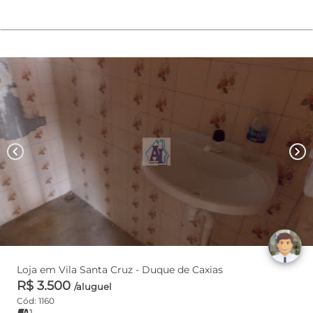
chevron_left
chevron_right
Loja em Vila Santa Cruz - Duque de Caxias
R$ 3.500
/aluguel
Cód: 1160