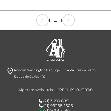
chevron_left
chevron_right
1 ... 1
room
Rodovia Washington Luiz
, Loja C
- Santa Cruz da Serra
-
Duque de Caxias
- RJ
Alger Imoveis Ltda - CRECI: RJ-005103/0
(21) 3658-6951
(21) 99268-1605
(21) 97011-1382