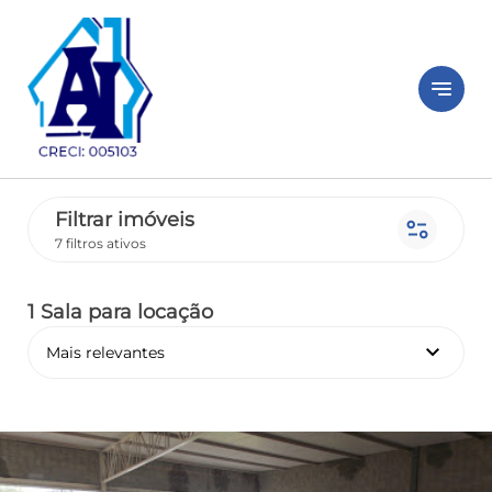
notes
Filtrar imóveis
page_info
7 filtros ativos
1 Sala
para locação
keyboard_arrow_down
Mais relevantes