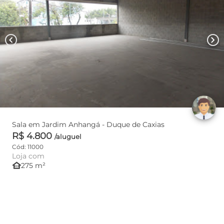
chevron_left
chevron_right
Sala em Jardim Anhangá - Duque de Caxias
R$ 4.800
/aluguel
Cód: 11000
Loja com
other_houses
275 m²