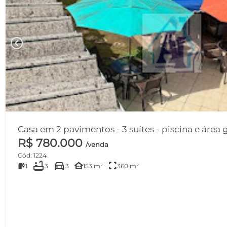
chevron_left
Casa em 2 pavimentos - 3 suítes - piscina e área g
R$ 780.000
/venda
Cód: 1224
bathtub
directions_car
other_houses
fullscreen
1
3
3
153 m²
360 m²