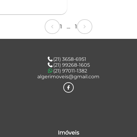
chevron_left
chevron_right
1 ... 1
(21) 3658-6951
(21) 99268-1605
(21) 97011-1382
algerimoveis@gmail.com
Imóveis