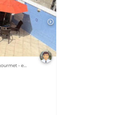
chevron_right
ourmet - e...