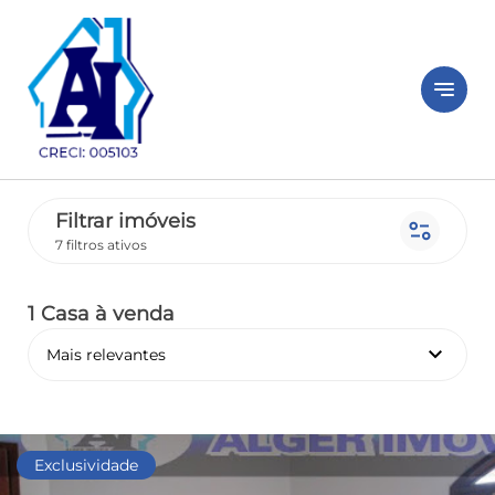
notes
Filtrar imóveis
page_info
7 filtros ativos
1 Casa
à venda
keyboard_arrow_down
Mais relevantes
Exclusividade