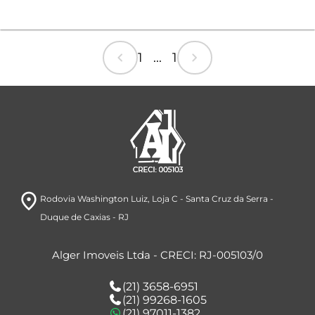
chevron_left
chevron_right
1 ... 1
room
Rodovia Washington Luiz
, Loja C
- Santa Cruz da Serra
-
Duque de Caxias
- RJ
Alger Imoveis Ltda - CRECI: RJ-005103/0
(21) 3658-6951
(21) 99268-1605
(21) 97011-1382