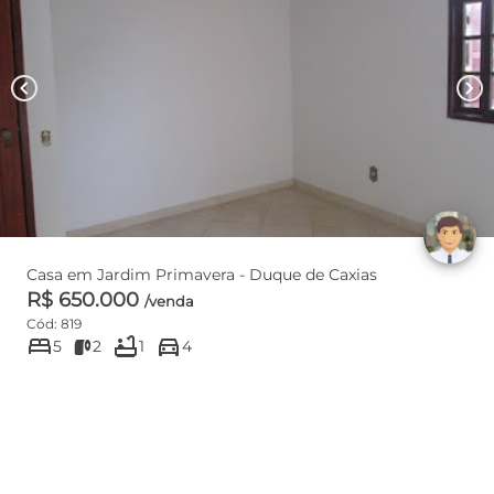
chevron_left
chevron_right
Casa em Jardim Primavera - Duque de Caxias
R$ 650.000
/venda
Cód: 819
bed
bathtub
directions_car
5
2
1
4